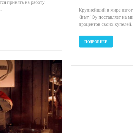
тся принять на работу
.
Крупнейший в мире изгот
Kirami Oy поставляет на 
процентов своих купелей.
ПОДРОБНЕЕ