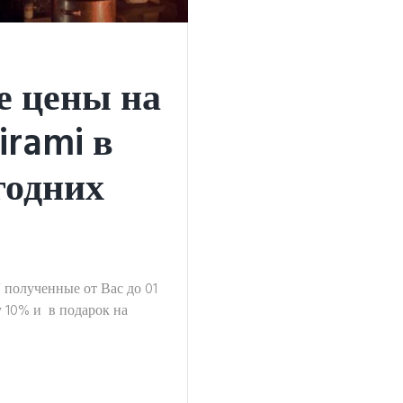
 цены на
irami в
годних
i полученные от Вас до 01
 10% и в подарок на