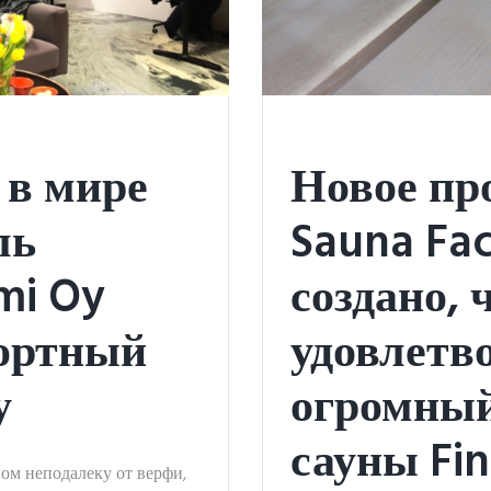
в мире
Новое пр
ль
Sauna Fa
mi Oy
создано, 
ортный
удовлетв
у
огромный
сауны Fin
ом неподалеку от верфи,