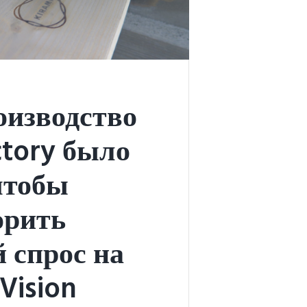
оизводство
ctory было
чтобы
орить
 спрос на
Vision