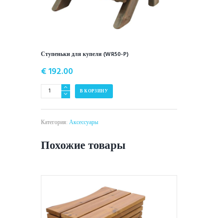
Ступеньки для купели (WR50-P)
€
192.00
Количество
В КОРЗИНУ
Ступеньки
для
купели
Категория:
Аксессуары
(WR50-
P)
Похожие товары