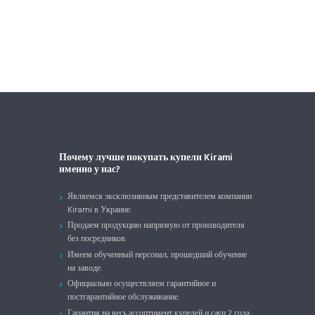
Почему лучше покупать купели Kirami
именно у нас?
Являемся эксклюзивным представителем компании
Kirami в Украине.
Продаем продукцию напрямую от производителя
без посредников.
Имеем обученный персонал, прошедший обучение
на заводе.
Официально осуществляем гарантийное и
постгарантийное обслуживание.
Гарантия на весь ассортимент купелей и саун 2 года.